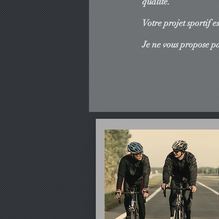
qualité.
Votre projet sportif e
Je ne vous propose p
Gun