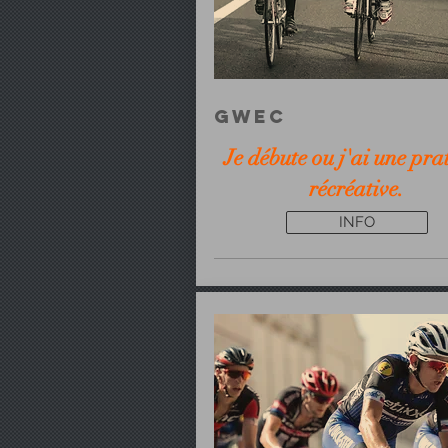
GWEC
Je débute ou j'ai une pra
récréative.
INFO