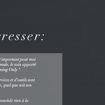
resser:
st important pour moi
rmule, le soin apporté
ining Only ".
ices et d'outils sont
, quel que soit son
concède rien à la