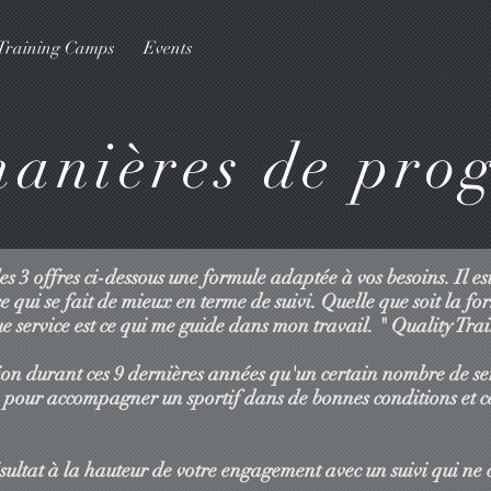
Training Camps
Events
manières de prog
es 3 offres ci-dessous une formule adaptée à vos besoins. Il e
e qui se fait de mieux en terme de suivi. Quelle que soit la fo
ue service est ce qui me guide dans mon travail. " Quality Tra
tion durant ces 9 dernières années qu'un certain nombre de serv
pour accompagner un sportif dans de bonnes conditions et ce
sultat à la hauteur de votre engagement avec un suivi qui ne 