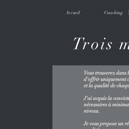
Accueil
Coaching
Trois 
Vous trouverez dans l
d'offrir uniquement c
et la qualité de chaq
J'ai acquis la convic
nécessaires à minima 
niveau.
Je vous propose un ré