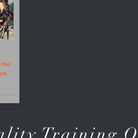
t ma
ion.
lity Training 