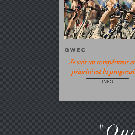
GWEC
Je suis un compétiteur e
priorité est la progress
INFO
"Qua